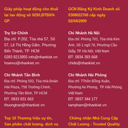
Giấy phép hoạt động cho thuê
GCN Đăng Ký Kinh Doanh số
lại lao động số 029/LĐTBXH-
0308022768 cấp ngày
GP
02/04/2009
Trụ Sở Chính
Chi Nhánh Hà Nội
Điạ chỉ: P.202, Tòa nhà 57, Số
Địa chỉ:
Phòng 701, Tòa nhà Kim
57, Lê Thị Hồng Gấm, Phường
Ánh, Số 1 ngõ 78, Phường Cầu
Bến Thành, TP. HCM
Giấy, TP. Hà Nội, Việt Nam
0283 8213955
info@nhankiet.vn
ĐT: 0934 393 668
hoanvu@nhankiet.vn
chido@nhankiet.vn
Chi Nhánh Tân Bình
Chi Nhánh Hải Phòng
Địa chỉ:
Phòng 502, Tòa nhà Đoàn
Địa chỉ:
TThôn Đồng Xuân,
Hải Plaza, 756 Trường Chinh,
Phường An Phong, TP. Hải Phòng,
Phường Tân Bình, TP. HCM
Việt Nam
ĐT: 0933 831 663
ĐT: 0937 344 177
thuongtran@nhankiet.vn
tampham@nhankiet.vn
Top 10 Thương hiệu uy tín,
Chứng nhận Nhà Cung Cấp
Sản phẩm chất lượng, dịch vụ
Chất Lượng - Trusted Quality