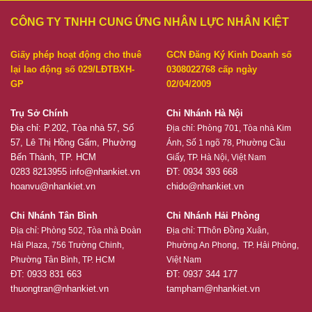
CÔNG TY TNHH CUNG ỨNG NHÂN LỰC NHÂN KIỆT
Giấy phép hoạt động cho thuê
GCN Đăng Ký Kinh Doanh số
lại lao động số 029/LĐTBXH-
0308022768 cấp ngày
GP
02/04/2009
Trụ Sở Chính
Chi Nhánh Hà Nội
Điạ chỉ: P.202, Tòa nhà 57, Số
Địa chỉ:
Phòng 701, Tòa nhà Kim
57, Lê Thị Hồng Gấm, Phường
Ánh, Số 1 ngõ 78, Phường Cầu
Bến Thành, TP. HCM
Giấy, TP. Hà Nội, Việt Nam
0283 8213955
info@nhankiet.vn
ĐT: 0934 393 668
hoanvu@nhankiet.vn
chido@nhankiet.vn
Chi Nhánh Tân Bình
Chi Nhánh Hải Phòng
Địa chỉ:
Phòng 502, Tòa nhà Đoàn
Địa chỉ:
TThôn Đồng Xuân,
Hải Plaza, 756 Trường Chinh,
Phường An Phong, TP. Hải Phòng,
Phường Tân Bình, TP. HCM
Việt Nam
ĐT: 0933 831 663
ĐT: 0937 344 177
thuongtran@nhankiet.vn
tampham@nhankiet.vn