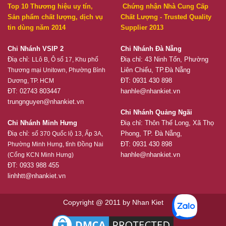
Top 10 Thương hiệu uy tín,
Chứng nhận Nhà Cung Cấp
Sản phẩm chất lượng, dịch vụ
Chất Lượng - Trusted Quality
tin dùng năm 2014
Supplier 2013
Chi Nhánh VSIP 2
Chi Nhánh Đà Nẵng
Điạ chỉ:
Điạ chỉ: 43 Ninh Tốn, Phường
LLô B, Ô số 17, Khu phố
Liên Chiểu, TP.Đà Nẵng
Thương mại Unitown, Phường Bình
ĐT: 0931 430 898
Dương, TP. HCM
ĐT: 02743 803447
hanhle@nhankiet.vn
trungnguyen@nhankiet.vn
Chi Nhánh Quảng Ngãi
Chi Nhánh Minh Hưng
Điạ chỉ: Thôn Thế Long, Xã Thọ
Điạ chỉ:
Phong, TP. Đà Nẵng,
số 370 Quốc lộ 13, Ấp 3A,
ĐT: 0931 430 898
Phường Minh Hưng, tỉnh Đồng Nai
hanhle@nhankiet.vn
(Cổng KCN Minh Hưng)
ĐT: 0933 988 455
linhhtt@nhankiet.vn
Copyright @ 2011 by Nhan Kiet