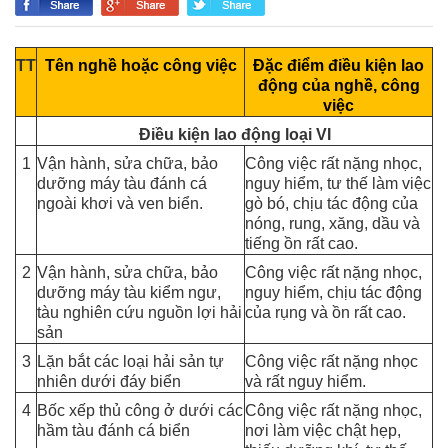
TT
Tên nghề hoặc công việc
Đặc điểm điều kiện lao
động của nghề, công
việc
Điều kiện lao động loại VI
1
Vận hành, sửa chữa, bảo
Công việc rất nặng nhọc,
dưỡng máy tàu đánh cá
nguy hiểm, tư thế làm việc
ngoài khơi và ven biển.
gò bó, chịu tác động của
nóng, rung, xăng, dầu và
tiếng ồn rất cao.
2
Vận hành, sửa chữa, bảo
Công việc rất nặng nhọc,
dưỡng máy tàu kiểm ngư,
nguy hiểm, chịu tác động
tàu nghiên cứu nguồn lợi hải
của rụng và ồn rất cao.
sản
3
Lặn bắt các loại hải sản tự
Công việc rất nặng nhọc
nhiên dưới đáy biển
và rất nguy hiểm.
4
Bốc xếp thủ công ở dưới các
Công việc rất nặng nhọc,
hầm tàu đánh cá biển
nơi làm việc chật hẹp,