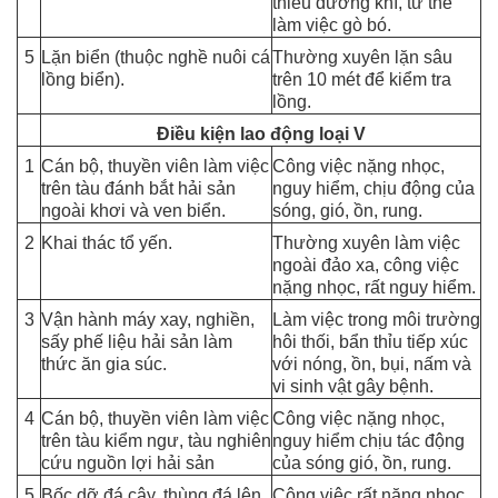
thiếu dưỡng khí, tư thế
làm việc gò bó.
5
Lặn biển (thuộc nghề nuôi cá
Thường xuyên lặn sâu
lồng biển).
trên 10 mét để kiểm tra
lồng.
Điều kiện lao động loại V
1
Cán bộ, thuyền viên làm việc
Công việc nặng nhọc,
trên tàu đánh bắt hải sản
nguy hiểm, chịu động của
ngoài khơi và ven biển.
sóng, gió, ồn, rung.
2
Khai thác tổ yến.
Thường xuyên làm việc
ngoài đảo xa, công việc
nặng nhọc, rất nguy hiểm.
3
Vận hành máy xay, nghiền,
Làm việc trong môi trường
sấy phế liệu hải sản làm
hôi thối, bẩn thỉu tiếp xúc
thức ăn gia súc.
với nóng, ồn, bụi, nấm và
vi sinh vật gây bệnh.
4
Cán bộ, thuyền viên làm việc
Công việc nặng nhọc,
trên tàu kiểm ngư, tàu nghiên
nguy hiểm chịu tác động
cứu nguồn lợi hải sản
của sóng gió, ồn, rung.
5
Bốc dỡ đá cây, thùng đá lên
Công việc rất nặng nhọc,