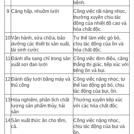
bệnh.
9
Căng hấp, nhuộm lưới
Công việc rất nặng nhọc,
thường xuyên chịu tác
động của nhiệt độ cao và
hóa chất độc.
10
Vận hành, sửa chữa, bảo
Tư thế làm việc gò bó,
dưỡng các thiết bị sản xuất,
chịu tác động của ồn và
tái sinh cước
hóa chất độc.
11
Đánh dĩa sang chỉ trong sản
Công việc đơn điệu, căng
xuất sợi đan lưới
thẳng thị giác, tiếp xúc với
tiếng ồn và bụi.
12
Đánh dây lưới bằng máy và
Công việc nặng nhọc, tư
thủ công
thế lao động gò bó, chịu
tác động của bụi, ồn.
13
Hóa nghiệm, phân tích chất
Thường xuyên tiếp xúc
lượng sản phẩm thủy, hải
với các hóa chất độc.
sản
14
Sản xuất thức ăn cho tôm,
Công việc nặng nhọc,
cá.
chịu tác động của bụi và
ồn.