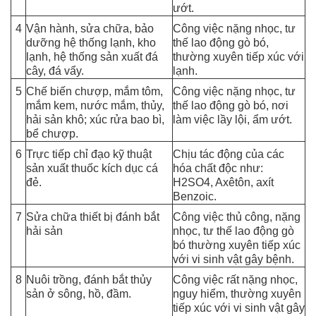
ướt.
4
Vận hành, sửa chữa, bảo
Công việc nặng nhọc, tư
dưỡng hệ thống lạnh, kho
thế lao động gò bó,
lạnh, hệ thống sản xuất đá
thường xuyên tiếp xúc với
cây, đá vẩy.
lạnh.
5
Chế biến chượp, mắm tôm,
Công việc nặng nhọc, tư
mắm kem, nước mắm, thủy,
thế lao động gò bó, nơi
hải sản khô; xúc rửa bao bì,
làm việc lầy lội, ẩm ướt.
bể chượp.
6
Trực tiếp chỉ đạo kỹ thuật
Chịu tác động của các
sản xuất thuốc kích dục cá
hóa chất độc như:
đẻ.
H
2SO4, Axêtôn, axít
Benzoic.
7
Sửa chữa thiết bị đánh bắt
Công việc thủ công, nặng
hải sản
nhọc, tư thế lao động gò
bó thường xuyên tiếp xúc
với vi sinh vật gây bệnh.
8
Nuôi trồng, đánh bắt thủy
Công việc rất nặng nhọc,
sản ở sông, hồ, đầm.
nguy hiểm, thường xuyên
tiếp xúc với vi sinh vật gây