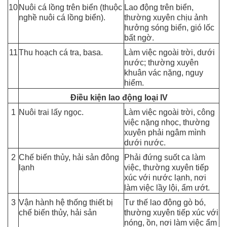
10
Nuôi cá lồng trên biển (thuộc
Lao động trên biển,
nghề nuôi cá lồng biển).
thường xuyên chịu ảnh
hưởng sóng biển, gió lốc
bất ngờ.
11
Thu hoạch cá tra, basa.
Làm việc ngoài trời, dưới
nước; thường xuyên
khuân vác nặng, nguy
hiểm.
Điều kiện lao động loại IV
1
Nuôi trai lấy ngọc.
Làm việc ngoài trời, công
việc nặng nhọc, thường
xuyên phải ngâm mình
dưới nước.
2
Chế biến thủy, hải sản đông
Phải đứng suốt ca làm
lạnh
việc, thường xuyên tiếp
xúc với nước lạnh, nơi
làm việc lầy lội, ẩm ướt.
3
Vận hành hệ thống thiết bị
Tư thế lao động gò bó,
chế biến thủy, hải sản
thường xuyên tiếp xúc với
nóng, ồn, nơi làm việc ẩm