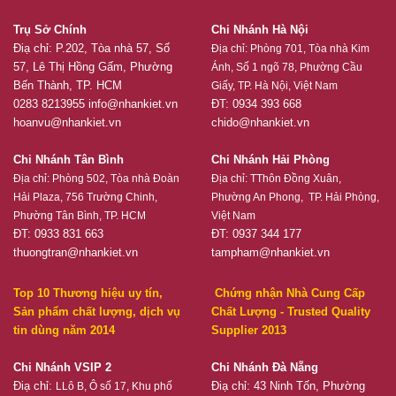
Trụ Sở Chính
Chi Nhánh Hà Nội
Điạ chỉ: P.202, Tòa nhà 57, Số
Địa chỉ:
Phòng 701, Tòa nhà Kim
57, Lê Thị Hồng Gấm, Phường
Ánh, Số 1 ngõ 78, Phường Cầu
Bến Thành, TP. HCM
Giấy, TP. Hà Nội, Việt Nam
0283 8213955
info@nhankiet.vn
ĐT: 0934 393 668
hoanvu@nhankiet.vn
chido@nhankiet.vn
Chi Nhánh Tân Bình
Chi Nhánh Hải Phòng
Địa chỉ:
Phòng 502, Tòa nhà Đoàn
Địa chỉ:
TThôn Đồng Xuân,
Hải Plaza, 756 Trường Chinh,
Phường An Phong, TP. Hải Phòng,
Phường Tân Bình, TP. HCM
Việt Nam
ĐT: 0933 831 663
ĐT: 0937 344 177
thuongtran@nhankiet.vn
tampham@nhankiet.vn
Top 10 Thương hiệu uy tín,
Chứng nhận Nhà Cung Cấp
Sản phẩm chất lượng, dịch vụ
Chất Lượng - Trusted Quality
tin dùng năm 2014
Supplier 2013
Chi Nhánh VSIP 2
Chi Nhánh Đà Nẵng
Điạ chỉ:
Điạ chỉ: 43 Ninh Tốn, Phường
LLô B, Ô số 17, Khu phố