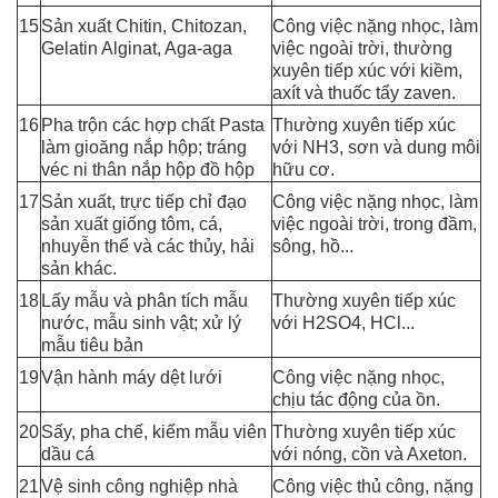
15
Sản xuất Chitin, Chitozan,
Công việc nặng nhọc, làm
Gelatin Alginat, Aga-aga
việc ngoài trời, thường
xuyên tiếp xúc với kiềm,
axít và thuốc tẩy zaven.
16
Pha trộn các hợp chất Pasta
Thường xuyên tiếp xúc
làm gioăng nắp hộp; tráng
với NH
3, sơn và dung môi
véc ni thân nắp hộp đồ hộp
hữu cơ.
17
Sản xuất, trực tiếp chỉ đạo
Công việc nặng nhọc, làm
sản xuất giống tôm, cá,
việc ngoài trời, trong đầm,
nhuyễn thể và các thủy, hải
sông, hồ...
sản khác.
18
Lấy mẫu và phân tích mẫu
Thường xuyên tiếp xúc
nước, mẫu sinh vật; xử lý
với H
2SO4, HCl...
mẫu tiêu bản
19
Vận hành máy dệt lưới
Công việc nặng nhọc,
chịu tác động của ồn.
20
Sấy, pha chế, kiểm mẫu viên
Thường xuyên tiếp xúc
dầu cá
với nóng, cồn và Axeton.
21
Vệ sinh công nghiệp nhà
Công việc thủ công, nặng