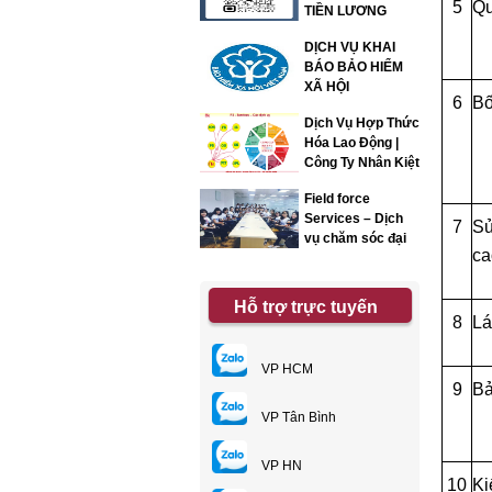
5
Qu
TIỀN LƯƠNG
DỊCH VỤ KHAI
BÁO BẢO HIỂM
XÃ HỘI
6
Bố
Dịch Vụ Hợp Thức
Hóa Lao Động |
Công Ty Nhân Kiệt
Field force
Services – Dịch
7
Sử
vụ chăm sóc đại
ca
lý
Hỗ trợ trực tuyến
8
Lá
VP HCM
9
Bả
VP Tân Bình
VP HN
10
Ki