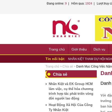
Đang online:
9
| Hôm qua:
1924
| Lượt truy c
Trang chủ
Giới thiệu
Dịch vụ
Tin nổi bật:
NHÂN KIỆT VÀ EK GROUP LÀM
NHÂN KIỆT KÝ KẾT HỢP TÁC 
Trang chủ
>
Chia sẻ
>
Danh Mục Công Việc Nặn
NHÂN KIỆT PHỐI HỢP TỔ CHỨC
Dan
Chia sẻ
NHÂN KIỆT ĐỒNG HÀNH CÙNG
HỘI...
NHÂN KIỆT ĐỒNG HÀNH HƯỞN
Danh 
Nhân Kiệt và EK Group HCM
PHƯỜNG...
NHÂN KIỆT ĐỒNG HÀNH HỘI 
làm việc, cụ thể hóa chương
NHÂN KIỆT CHUNG TAY HỖ TR
trình hợp tác phát triển vòng
Nhân Kiệt tham gia tập huấn P
Với đặ
đời người lao động
Nhân Kiệt và VNPT TP.HCM bắt t
trường
NHÂN KIỆT THAM DỰ HỘI NGH
Hoạt Động Xã Hội Của Công
ban hà
LAO...
Ty Nhân Kiệt
hại, n