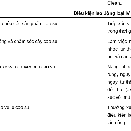
Clean...
Điều kiện lao động loại IV
u hóa các sản phẩm cao su
Tiếp xúc v
trong thời 
ồng và chăm sóc cây cao su
Làm việc n
nhọc, tư t
bụi và các 
i xe vận chuyển mủ cao su
Nặng nhọc,
rung, ngu
ngày: tư th
độc hại (ax
xúc với mủ
o vệ lô cao su
Thường xuyê
điều kiện 
tấn công.