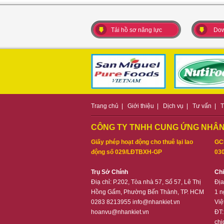
Tải hồ sơ năng lực
Dow
Trang chủ
|
Giới thiệu
|
Dịch vụ
|
Tư vấn
|
T
CÔNG TY TNHH CUNG ỨNG NHÂN
Giấy phép hoạt động cho thuê lại lao
GC
động số 029/LĐTBXH-GP
030
Trụ Sở Chính
Ch
Điạ chỉ: P.202, Tòa nhà 57, Số 57, Lê Thị
Địa
Hồng Gấm, Phường Bến Thành, TP. HCM
1 n
0283 8213955
info@nhankiet.vn
Việ
hoanvu@nhankiet.vn
ĐT
chi