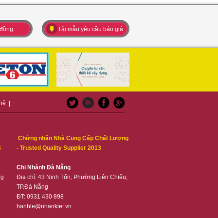
 đồng
Tải mẫu yêu cầu báo giá
 hệ
|
Chứng nhận Nhà Cung Cấp Chất Lượng
4
- Trusted Quality Supplier 2013
Chi Nhánh Đà Nẵng
ng
Điạ chỉ: 43 Ninh Tốn, Phường Liên Chiểu,
TP.Đà Nẵng
ĐT: 0931 430 898
hanhle@nhankiet.vn