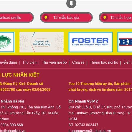
nload profile
Tải mẫu báo giá
Tải mẫu hợp
uyển dụng
|
Thư viện
|
Thư viện nội bộ
|
Chia sẻ
|
Thông báo nội bộ
|
Liên
 LỰC NHÂN KIỆT
N Đăng Ký Kinh Doanh số
Top 10 Thương hiệu uy tín, Sản phẩm
8022768 cấp ngày 02/04/2009
chất lượng, dịch vụ tin dùng năm 201
i Nhánh Hà Nội
Chi Nhánh VSIP 2
 chỉ:
Phòng 701, Tòa nhà Kim Ánh, Số
Điạ chỉ:
LLô B, Ô số 17, Khu phố Thươ
gõ 78, Phường Cầu Giấy, TP. Hà Nội,
mại Unitown, Phường Bình Dương, TP.
t Nam
HCM
: 0934 393 668
ĐT: 02743 803447
do@nhankiet.vn
trungnguyen@nhankiet.vn