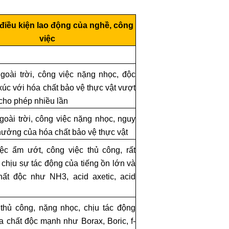
điều kiện lao động của nghề, công
việc
goài trời, công việc nặng nhọc, độc
 xúc với hóa chất bảo vệ thực vật vượt
 cho phép nhiều lần
goài trời, công việc nặng nhọc, nguy
hưởng của hóa chất bảo vệ thực vật
ệc ẩm ướt, công việc thủ công, rất
chịu sự tác động của tiếng ồn lớn và
ất độc như NH3, acid axetic, acid
thủ công, nặng nhọc, chịu tác động
a chất độc mạnh như Borax, Boric, f-