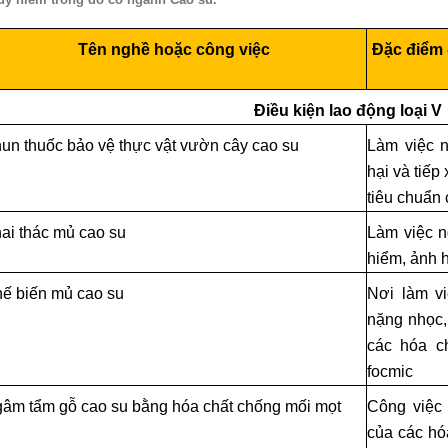
Tên nghề hoặc công việc
Đặc điểm 
Điều kiện lao động loại V
un thuốc bảo vệ thực vật vườn cây cao su
Làm việc n
hại và tiếp
tiêu chuẩn
ai thác mủ cao su
Làm việc n
hiểm, ảnh 
ế biến mủ cao su
Nơi làm vi
nặng nhọc, 
các hóa ch
focmic
âm tẩm gỗ cao su bằng hóa chất chống mối mọt
Công việc 
của các hó