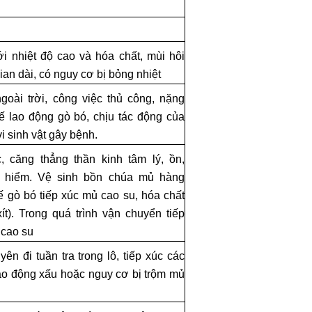
ới nhiệt độ cao và hóa chất, mùi hôi
gian dài, có nguy cơ bị bỏng nhiệt
goài trời, công việc thủ công, nặng
hế lao động gò bó, chịu tác động của
vi sinh vật gây bệnh.
 căng thẳng thần kinh tâm lý, ồn,
y hiểm. Vệ sinh bồn chúa mủ hàng
ế gò bó tiếp xúc mủ cao su, hóa chất
ít). Trong quá trình vận chuyển tiếp
 cao su
n đi tuần tra trong lô, tiếp xúc các
lao động xấu hoặc nguy cơ bị trộm mủ