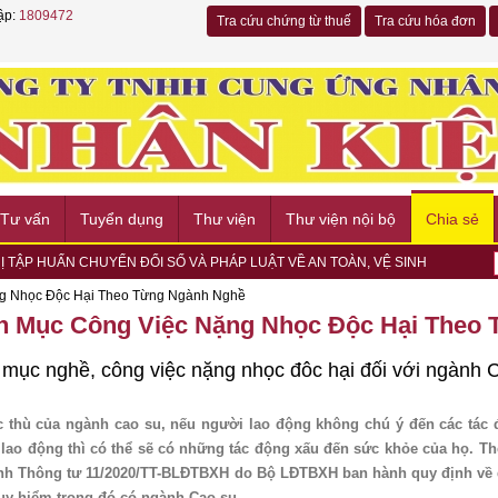
ập:
1809472
Tra cứu chứng từ thuế
Tra cứu hóa đơn
Tư vấn
Tuyển dụng
Thư viện
Thư viện nội bộ
Chia sẻ
 VIỆC, CỤ THỂ HÓA CHƯƠNG TRÌNH HỢP TÁC PHÁT TRIỂN VÒNG ĐỜI...
CÙNG EK GROUP NHÂN DỊP KHAI TRƯƠNG CHI NHÁNH HỒ CHÍ MINH
g Nhọc Độc Hại Theo Từng Ngành Nghề
 HỘI THẢO “HR & DATA COMPLIANCE 2026” VỀ BẢO VỆ DỮ LIỆU...
h Mục Công Việc Nặng Nhọc Độc Hại Theo
 NGÀY HỘI VIỆC LÀM METRO TALENT EXCHANGE 2026 – KẾT NỐI CƠ
G ỨNG NGÀY CHẠY OLYMPIC VÌ SỨC KHỎE TOÀN DÂN 2026 TẠI
mục nghề, công việc nặng nhọc đôc hại đối với ngành 
TRẠI TÒNG QUÂN 2026 TẠI PHƯỜNG CHÁNH HIỆP
Ợ NGƯỜI DÂN DỊP LỄ HỘI MIẾU BÀ THIÊN HẬU 2026 - BÌNH DƯƠNG
hòng cháy, chữa cháy và Cứu nạn, cứu hộ năm 2026
c thù của ngành cao su, nếu người lao động không chú ý đến các tác đ
ay hợp tác về chuyển đổi số và bảo hiểm xã hội
 lao động thì có thể sẽ có những tác động xấu đến sức khỏe của họ. T
Ị TẬP HUẤN CHUYỂN ĐỔI SỐ VÀ PHÁP LUẬT VỀ AN TOÀN, VỆ SINH
nh Thông tư 11/2020/TT-BLĐTBXH do Bộ LĐTBXH ban hành quy định về 
guy hiểm trong đó có ngành Cao su.