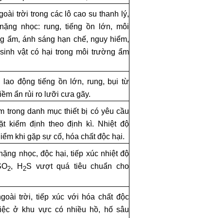
oài trời trong các lô cao su thanh lý,
nặng nhọc: rung, tiếng ồn lớn, môi
g ẩm, ánh sáng hạn chế, nguy hiểm,
 sinh vật có hại trong môi trường ẩm
 lao động tiếng ồn lớn, rung, bụi từ
ềm ẩn rủi ro lưỡi cưa gãy.
m trong danh mục thiết bị có yêu cầu
t kiểm định theo định kì. Nhiệt độ
iểm khi gặp sự cố, hóa chất độc hại.
ặng nhọc, độc hại, tiếp xúc nhiệt độ
SO
, H
S vượt
quá tiêu chuẩn cho
2
2
goài trời, tiếp xúc với hóa chất độc
iệc ở khu vực có nhiều hồ, hố sâu