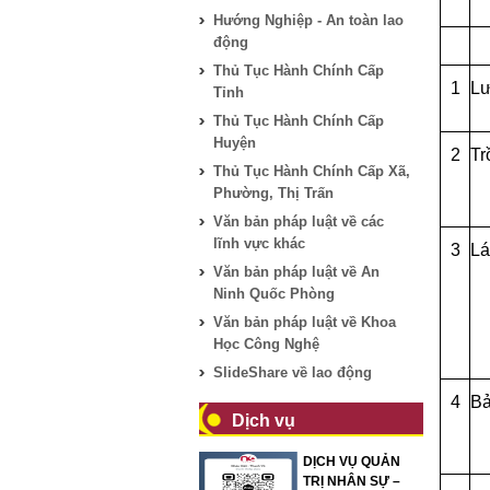
Hướng Nghiệp - An toàn lao
động
Thủ Tục Hành Chính Cấp
1
Lư
Tỉnh
Thủ Tục Hành Chính Cấp
Huyện
2
Tr
Thủ Tục Hành Chính Cấp Xã,
Phường, Thị Trấn
Văn bản pháp luật về các
lĩnh vực khác
3
Lá
Văn bản pháp luật về An
Ninh Quốc Phòng
Văn bản pháp luật về Khoa
Học Công Nghệ
SlideShare về lao động
4
Bả
Dịch vụ
DỊCH VỤ QUẢN
TRỊ NHÂN SỰ –