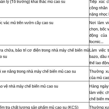
ản lý (Tổ trưởng) khai thác mủ cao su
Tiếp xúc 
công nhân n
nặng nhọc
c vác mủ trên vườn cây cao su
Nơi làm vi
chọn, bốc v
động của 
focmic...
a chữa, bảo trì cơ điện trong nhà máy chế biến mủ
Làm việc t
o su
bazo, dầu n
thế lao độn
i xe nâng trong nhà máy chế biến mủ cao su
Thường xuy
của mủ cao
o vệ nhà máy chế biến mủ cao su
Hàng ngày 
làm việc c
chế biến m
ểm tra chất lượng sản phẩm mủ cao su (KCS)
Thường xuy