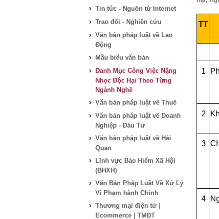
Tin tức - Nguồn từ Internet
Trao đổi - Nghiên cứu
TT
Văn bản pháp luật về Lao
Động
Mẫu biểu văn bản
Danh Mục Công Việc Nặng
1
Ph
Nhọc Độc Hại Theo Từng
Ngành Nghề
Văn bản pháp luật về Thuế
2
Kh
Văn bản pháp luật về Doanh
Nghiệp - Đầu Tư
Văn bản pháp luật về Hải
3
Ch
Quan
Lĩnh vực Bảo Hiểm Xã Hội
(BHXH)
Văn Bản Pháp Luật Về Xử Lý
Vi Phạm hành Chính
4
Ng
Thương mại điện tử |
Ecommerce | TMĐT