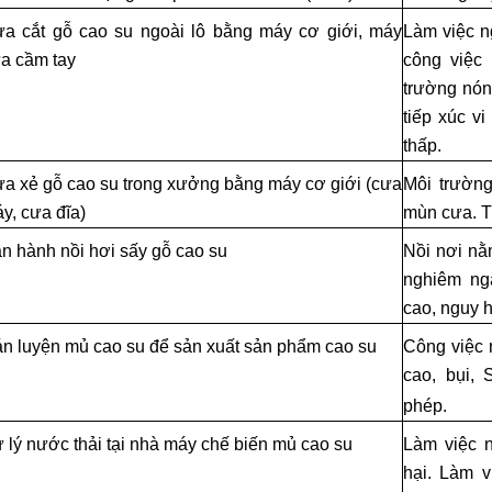
a cắt gỗ cao su ngoài lô bằng máy cơ giới, máy
Làm việc ng
a cầm tay
công việc 
trường nón
tiếp xúc vi
thấp.
a xẻ gỗ cao su trong xưởng bằng máy cơ giới (cưa
Môi trường
y, cưa đĩa)
mùn cưa. Ti
n hành nồi hơi sấy gỗ cao su
Nồi nơi nằ
nghiêm ngặ
cao, nguy h
n luyện mủ cao su để sản xuất sản phẩm cao su
Công việc n
cao, bụi, 
phép.
 lý nước thải tại nhà máy chế biến mủ cao su
Làm việc n
hại. Làm v