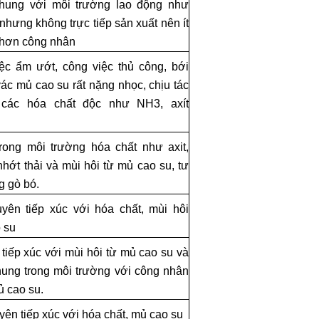
chung với môi trường lao động như
hưng không trực tiếp sản xuất nên ít
 hơn công nhân
ệc ẩm ướt, công việc thủ công, bới
ác mủ cao su rất nặng nhọc, chịu tác
các hóa chất độc như NH3, axít
rong môi trường hóa chất như axit,
hớt thải và mùi hôi từ mủ cao su, tư
g gò bó.
ên tiếp xúc với hóa chất, mùi hôi
 su
tiếp xúc với mùi hôi từ mủ cao su và
hung trong môi trường với công nhân
ủ cao su.
ên tiếp xúc với hóa chất, mủ cao su