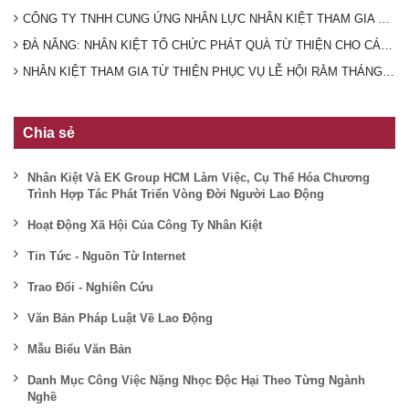
CÔNG TY TNHH CUNG ỨNG NHÂN LỰC NHÂN KIỆT THAM GIA LỄ PHÁT ĐỘNG HƯỞNG ỨNG NGÀY CHẠY OLYMPIC VÌ SỨC KHOẺ TOÀN DÂN TRÊN ĐỊA BÀN PHƯỜNG PHÚ MỸ NĂM 2024
ĐÀ NẴNG: NHÂN KIỆT TỔ CHỨC PHÁT QUÀ TỪ THIỆN CHO CÁC HOÀN CẢNH KHÓ KHĂN
NHÂN KIỆT THAM GIA TỪ THIỆN PHỤC VỤ LỄ HỘI RẰM THÁNG GIÊNG TẠI CHÙA BÀ THIÊN HẬU- BÌNH DƯƠNG 2024
Chia sẻ
Nhân Kiệt Và EK Group HCM Làm Việc, Cụ Thể Hóa Chương
Trình Hợp Tác Phát Triển Vòng Đời Người Lao Động
Hoạt Động Xã Hội Của Công Ty Nhân Kiệt
Tin Tức - Nguồn Từ Internet
Trao Đổi - Nghiên Cứu
Văn Bản Pháp Luật Về Lao Động
Mẫu Biểu Văn Bản
Danh Mục Công Việc Nặng Nhọc Độc Hại Theo Từng Ngành
Nghề