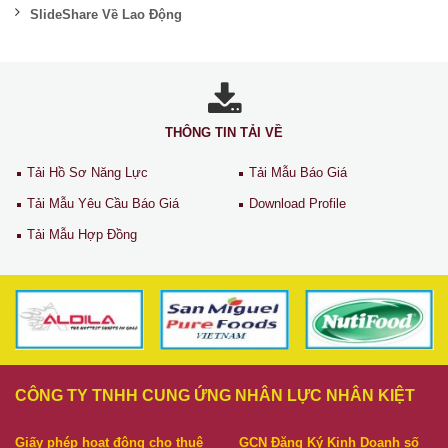
SlideShare Về Lao Động
THÔNG TIN TẢI VỀ
Tải Hồ Sơ Năng Lực
Tải Mẫu Báo Giá
Tải Mẫu Yêu Cầu Báo Giá
Download Profile
Tải Mẫu Hợp Đồng
CÔNG TY TNHH CUNG ỨNG NHÂN LỰC NHÂN KIỆT
Giấy phép hoạt động cho thuê
GCN Đăng Ký Kinh Doanh số