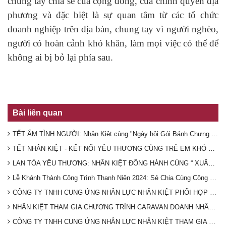
chung tay chia sẽ của cộng đồng, của chính quyền địa
phương và đặc biệt là sự quan tâm từ các tổ chức
doanh nghiệp trên địa bàn, chung tay vì người nghèo,
người có hoàn cảnh khó khăn, làm mọi việc có thể để
không ai bị bỏ lại phía sau.
Bài liên quan
TẾT ẤM TÌNH NGƯỜI: Nhân Kiệt cùng "Ngày hội Gói Bánh Chưng Xuân 2025" mang Tết ấm đến người lao động xa quê!
TẾT NHÂN KIỆT - KẾT NỐI YÊU THƯƠNG CÙNG TRẺ EM KHÓ KHĂN XUÂN 2025 TỈNH BÌNH DƯƠNG
LAN TỎA YÊU THƯƠNG: NHÂN KIỆT ĐỒNG HÀNH CÙNG “ XUÂN TÌNH NGUYỆN” NĂM 2025 TẠI THỊ XÃ BÌNH LONG TỈNH BÌNH PHƯỚC
Lễ Khánh Thành Công Trình Thanh Niên 2024: Sẻ Chia Cùng Cộng Đồng
CÔNG TY TNHH CUNG ỨNG NHÂN LỰC NHÂN KIỆT PHỐI HỢP CÙNG UBND VÀ HỘI CHỮ THẬP ĐỎ PHƯỜNG HƯNG CHIẾN TÀI TRỢ XÂY NHÀ CHO GIA ĐÌNH CÓ HOÀN CẢNH KHÓ KHĂN
NHÂN KIỆT THAM GIA CHƯƠNG TRÌNH CARAVAN DOANH NHÂN TRẺ NAM BỘ- NGHĨA TÌNH ĐẤT MŨI CÀ MAU
CÔNG TY TNHH CUNG ỨNG NHÂN LỰC NHÂN KIỆT THAM GIA CHƯƠNG TRÌNH HIẾN MÁU TÌNH NGUYỆN DO BAN THANH NIÊN CÔNG AN TỈNH BÌNH DƯƠNG TỔ CHỨC