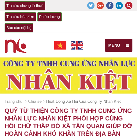
Tra cứu chứng từ thuế
Tra cứu hóa đơn
Phiếu lương
Báo cáo nội bộ
MENU
Trang chủ
Chia sẻ
Hoạt Động Xã Hội Của Công Ty Nhân Kiệt
QUỸ TỪ THIỆN CÔNG TY TNHH CUNG ỨNG
NHÂN LỰC NHÂN KIỆT PHỐI HỢP CÙNG
HỘI CHỮ THẬP ĐỎ XÃ TÂN QUAN GIÚP ĐỠ
HOÀN CẢNH KHÓ KHĂN TRÊN ĐỊA BÀN