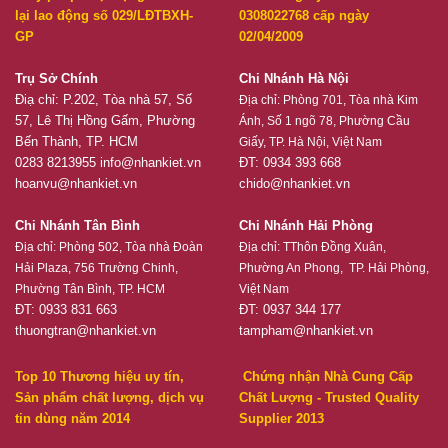
lại lao động số 029/LĐTBXH-
0308022768 cấp ngày
GP
02/04/2009
Trụ Sở Chính
Chi Nhánh Hà Nội
Điạ chỉ: P.202, Tòa nhà 57, Số
Địa chỉ:
Phòng 701, Tòa nhà Kim
57, Lê Thị Hồng Gấm, Phường
Ánh, Số 1 ngõ 78, Phường Cầu
Bến Thành, TP. HCM
Giấy, TP. Hà Nội, Việt Nam
0283 8213955
info@nhankiet.vn
ĐT: 0934 393 668
hoanvu@nhankiet.vn
chido@nhankiet.vn
Chi Nhánh Tân Bình
Chi Nhánh Hải Phòng
Địa chỉ:
Phòng 502, Tòa nhà Đoàn
Địa chỉ:
TThôn Đồng Xuân,
Hải Plaza, 756 Trường Chinh,
Phường An Phong, TP. Hải Phòng,
Phường Tân Bình, TP. HCM
Việt Nam
ĐT: 0933 831 663
ĐT: 0937 344 177
thuongtran@nhankiet.vn
tampham@nhankiet.vn
Top 10 Thương hiệu uy tín,
Chứng nhận Nhà Cung Cấp
Sản phẩm chất lượng, dịch vụ
Chất Lượng - Trusted Quality
tin dùng năm 2014
Supplier 2013