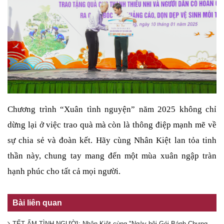
Chương trình “Xuân tình nguyện” năm 2025 không chỉ
dừng lại ở việc trao quà mà còn là thông điệp mạnh mẽ về
sự chia sẻ và đoàn kết. Hãy cùng Nhân Kiệt lan tỏa tinh
thần này, chung tay mang đến một mùa xuân ngập tràn
hạnh phúc cho tất cả mọi người.
Bài liên quan
TẾT ẤM TÌNH NGƯỜI: Nhân Kiệt cùng "Ngày hội Gói Bánh Chưng Xuân 2025" mang Tết ấm đến người lao động xa quê!