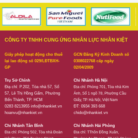
CÔNG TY TNHH CUNG ỨNG NHÂN LỰC NHÂN KIỆT
Giấy phép hoạt động cho thuê
GCN Đăng Ký Kinh Doanh số
lại lao động số 029/LĐTBXH-
0308022768 cấp ngày
GP
02/04/2009
Trụ Sở Chính
Chi Nhánh Hà Nội
Điạ chỉ: P.202, Tòa nhà 57, Số
Địa chỉ:
Phòng 701, Tòa nhà Kim
57, Lê Thị Hồng Gấm, Phường
Ánh, Số 1 ngõ 78, Phường Cầu
Bến Thành, TP. HCM
Giấy, TP. Hà Nội, Việt Nam
0283 8213955
info@nhankiet.vn
ĐT: 0934 393 668
hoanvu@nhankiet.vn
chido@nhankiet.vn
Chi Nhánh Tân Bình
Chi Nhánh Hải Phòng
Địa chỉ:
Phòng 502, Tòa nhà Đoàn
Địa chỉ:
TThôn Đồng Xuân,