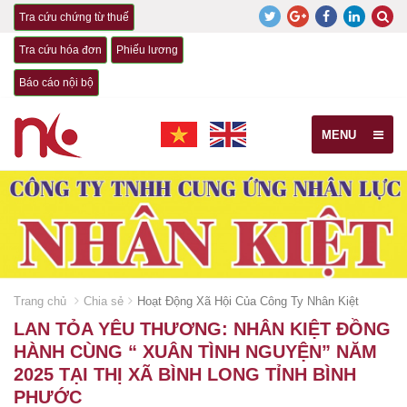
Tra cứu chứng từ thuế
Tra cứu hóa đơn
Phiếu lương
Báo cáo nội bộ
MENU
Trang chủ
Chia sẻ
Hoạt Động Xã Hội Của Công Ty Nhân Kiệt
LAN TỎA YÊU THƯƠNG: NHÂN KIỆT ĐỒNG
HÀNH CÙNG “ XUÂN TÌNH NGUYỆN” NĂM
2025 TẠI THỊ XÃ BÌNH LONG TỈNH BÌNH
PHƯỚC