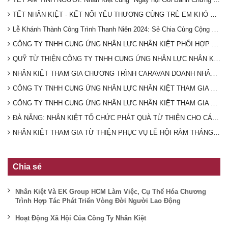
TẾT NHÂN KIỆT - KẾT NỐI YÊU THƯƠNG CÙNG TRẺ EM KHÓ KHĂN XUÂN 2025 TỈNH BÌNH DƯƠNG
Lễ Khánh Thành Công Trình Thanh Niên 2024: Sẻ Chia Cùng Cộng Đồng
CÔNG TY TNHH CUNG ỨNG NHÂN LỰC NHÂN KIỆT PHỐI HỢP CÙNG UBND VÀ HỘI CHỮ THẬP ĐỎ PHƯỜNG HƯNG CHIẾN TÀI TRỢ XÂY NHÀ CHO GIA ĐÌNH CÓ HOÀN CẢNH KHÓ KHĂN
QUỸ TỪ THIỆN CÔNG TY TNHH CUNG ỨNG NHÂN LỰC NHÂN KIỆT PHỐI HỢP CÙNG HỘI CHỮ THẬP ĐỎ XÃ TÂN QUAN GIÚP ĐỠ HOÀN CẢNH KHÓ KHĂN TRÊN ĐỊA BÀN
NHÂN KIỆT THAM GIA CHƯƠNG TRÌNH CARAVAN DOANH NHÂN TRẺ NAM BỘ- NGHĨA TÌNH ĐẤT MŨI CÀ MAU
CÔNG TY TNHH CUNG ỨNG NHÂN LỰC NHÂN KIỆT THAM GIA CHƯƠNG TRÌNH HIẾN MÁU TÌNH NGUYỆN DO BAN THANH NIÊN CÔNG AN TỈNH BÌNH DƯƠNG TỔ CHỨC
CÔNG TY TNHH CUNG ỨNG NHÂN LỰC NHÂN KIỆT THAM GIA LỄ PHÁT ĐỘNG HƯỞNG ỨNG NGÀY CHẠY OLYMPIC VÌ SỨC KHOẺ TOÀN DÂN TRÊN ĐỊA BÀN PHƯỜNG PHÚ MỸ NĂM 2024
ĐÀ NẴNG: NHÂN KIỆT TỔ CHỨC PHÁT QUÀ TỪ THIỆN CHO CÁC HOÀN CẢNH KHÓ KHĂN
NHÂN KIỆT THAM GIA TỪ THIỆN PHỤC VỤ LỄ HỘI RẰM THÁNG GIÊNG TẠI CHÙA BÀ THIÊN HẬU- BÌNH DƯƠNG 2024
Chia sẻ
Nhân Kiệt Và EK Group HCM Làm Việc, Cụ Thể Hóa Chương
Trình Hợp Tác Phát Triển Vòng Đời Người Lao Động
Hoạt Động Xã Hội Của Công Ty Nhân Kiệt