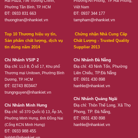
Hải Plaza, 756 Trường Chinh,
Phường An Phong, TP. Hải Phòng,
Phường Tân Bình, TP. HCM
Việt Nam
ĐT: 0933 831 663
ĐT: 0937 344 177
thuongtran@nhankiet.vn
tampham@nhankiet.vn
Top 10 Thương hiệu uy tín,
Chứng nhận Nhà Cung Cấp
Sản phẩm chất lượng, dịch vụ
Chất Lượng - Trusted Quality
tin dùng năm 2014
Supplier 2013
Chi Nhánh VSIP 2
Chi Nhánh Đà Nẵng
Điạ chỉ:
Điạ chỉ: 43 Ninh Tốn, Phường
LLô B, Ô số 17, Khu phố
Liên Chiểu, TP.Đà Nẵng
Thương mại Unitown, Phường Bình
ĐT: 0931 430 898
Dương, TP. HCM
ĐT: 02743 803447
hanhle@nhankiet.vn
trungnguyen@nhankiet.vn
Chi Nhánh Quảng Ngãi
Chi Nhánh Minh Hưng
Điạ chỉ: Thôn Thế Long, Xã Thọ
Điạ chỉ:
Phong, TP. Đà Nẵng,
số 370 Quốc lộ 13, Ấp 3A,
ĐT: 0931 430 898
Phường Minh Hưng, tỉnh Đồng Nai
hanhle@nhankiet.vn
(Cổng KCN Minh Hưng)
ĐT: 0933 988 455
linhhtt@nhankiet.vn