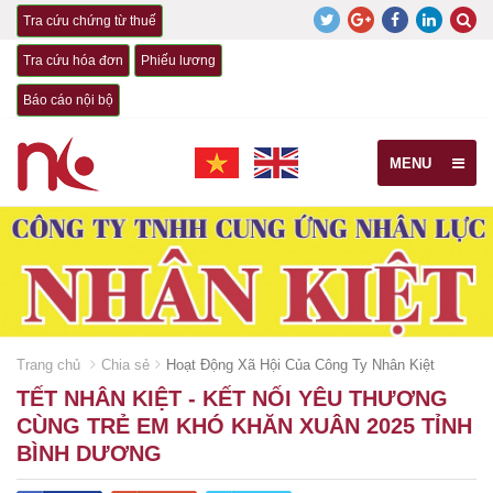
Tra cứu chứng từ thuế
Tra cứu hóa đơn
Phiếu lương
Báo cáo nội bộ
MENU
Trang chủ
Chia sẻ
Hoạt Động Xã Hội Của Công Ty Nhân Kiệt
TẾT NHÂN KIỆT - KẾT NỐI YÊU THƯƠNG
CÙNG TRẺ EM KHÓ KHĂN XUÂN 2025 TỈNH
BÌNH DƯƠNG