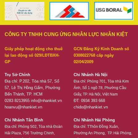
CÔNG TY TNHH CUNG ỨNG NHÂN LỰC NHÂN KIỆT
Giấy phép hoạt động cho thuê
GCN Đăng Ký Kinh Doanh số
lại lao động số 029/LĐTBXH-
0308022768 cấp ngày
GP
02/04/2009
Trụ Sở Chính
Chi Nhánh Hà Nội
Điạ chỉ: P.202, Tòa nhà 57, Số
Địa chỉ:
Phòng 701, Tòa nhà Kim
57, Lê Thị Hồng Gấm, Phường
Ánh, Số 1 ngõ 78, Phường Cầu
Bến Thành, TP. HCM
Giấy, TP. Hà Nội, Việt Nam
0283 8213955
info@nhankiet.vn
ĐT: 0934 393 668
hoanvu@nhankiet.vn
chido@nhankiet.vn
Chi Nhánh Tân Bình
Chi Nhánh Hải Phòng
Địa chỉ:
Phòng 502, Tòa nhà Đoàn
Địa chỉ:
TThôn Đồng Xuân,
Hải Plaza, 756 Trường Chinh,
Phường An Phong, TP. Hải Phòng,