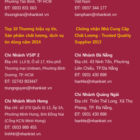
Phường Tân Bình, TP. HCM
Việt Nam
ĐT: 0933 831 663
ĐT: 0937 344 177
thuongtran@nhankiet.vn
tampham@nhankiet.vn
Top 10 Thương hiệu uy tín,
Chứng nhận Nhà Cung Cấp
Sản phẩm chất lượng, dịch vụ
Chất Lượng - Trusted Quality
tin dùng năm 2014
Supplier 2013
Chi Nhánh VSIP 2
Chi Nhánh Đà Nẵng
Điạ chỉ:
Điạ chỉ: 43 Ninh Tốn, Phường
LLô B, Ô số 17, Khu phố
Liên Chiểu, TP.Đà Nẵng
Thương mại Unitown, Phường Bình
ĐT: 0931 430 898
Dương, TP. HCM
ĐT: 02743 803447
hanhle@nhankiet.vn
trungnguyen@nhankiet.vn
Chi Nhánh Quảng Ngãi
Chi Nhánh Minh Hưng
Điạ chỉ: Thôn Thế Long, Xã Thọ
Điạ chỉ:
Phong, TP. Đà Nẵng,
số 370 Quốc lộ 13, Ấp 3A,
ĐT: 0931 430 898
Phường Minh Hưng, tỉnh Đồng Nai
hanhle@nhankiet.vn
(Cổng KCN Minh Hưng)
ĐT: 0933 988 455
linhhtt@nhankiet.vn