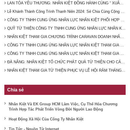
LAN TỎA YÊU THƯƠNG: NHÂN KIỆT ĐỒNG HÀNH CÙNG “ XUÂN TÌNH NGUYỆN” NĂM 2025 TẠI THỊ XÃ BÌNH LONG TỈNH BÌNH PHƯỚC
Lễ Khánh Thành Công Trình Thanh Niên 2024: Sẻ Chia Cùng Cộng Đồng
CÔNG TY TNHH CUNG ỨNG NHÂN LỰC NHÂN KIỆT PHỐI HỢP CÙNG UBND VÀ HỘI CHỮ THẬP ĐỎ PHƯỜNG HƯNG CHIẾN TÀI TRỢ XÂY NHÀ CHO GIA ĐÌNH CÓ HOÀN CẢNH KHÓ KHĂN
QUỸ TỪ THIỆN CÔNG TY TNHH CUNG ỨNG NHÂN LỰC NHÂN KIỆT PHỐI HỢP CÙNG HỘI CHỮ THẬP ĐỎ XÃ TÂN QUAN GIÚP ĐỠ HOÀN CẢNH KHÓ KHĂN TRÊN ĐỊA BÀN
NHÂN KIỆT THAM GIA CHƯƠNG TRÌNH CARAVAN DOANH NHÂN TRẺ NAM BỘ- NGHĨA TÌNH ĐẤT MŨI CÀ MAU
CÔNG TY TNHH CUNG ỨNG NHÂN LỰC NHÂN KIỆT THAM GIA CHƯƠNG TRÌNH HIẾN MÁU TÌNH NGUYỆN DO BAN THANH NIÊN CÔNG AN TỈNH BÌNH DƯƠNG TỔ CHỨC
CÔNG TY TNHH CUNG ỨNG NHÂN LỰC NHÂN KIỆT THAM GIA LỄ PHÁT ĐỘNG HƯỞNG ỨNG NGÀY CHẠY OLYMPIC VÌ SỨC KHOẺ TOÀN DÂN TRÊN ĐỊA BÀN PHƯỜNG PHÚ MỸ NĂM 2024
ĐÀ NẴNG: NHÂN KIỆT TỔ CHỨC PHÁT QUÀ TỪ THIỆN CHO CÁC HOÀN CẢNH KHÓ KHĂN
NHÂN KIỆT THAM GIA TỪ THIỆN PHỤC VỤ LỄ HỘI RẰM THÁNG GIÊNG TẠI CHÙA BÀ THIÊN HẬU- BÌNH DƯƠNG 2024
Chia sẻ
Nhân Kiệt Và EK Group HCM Làm Việc, Cụ Thể Hóa Chương
Trình Hợp Tác Phát Triển Vòng Đời Người Lao Động
Hoạt Động Xã Hội Của Công Ty Nhân Kiệt
Tin Tức - Nguồn Từ Internet