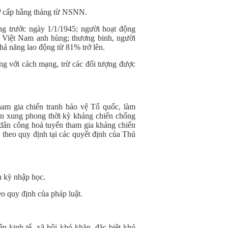
ợ cấp hằng tháng từ NSNN.
 trước ngày 1/1/1945; người hoạt động
 Việt Nam anh hùng; thương binh, người
hả năng lao động từ 81% trở lên.
ng với cách mạng, trừ các đối tượng được
ham gia chiến tranh bảo vệ Tổ quốc, làm
ên xung phong thời kỳ kháng chiến chống
dân công hoả tuyến tham gia kháng chiến
theo quy định tại các quyết định của Thủ
n kỳ nhập học.
eo quy định của pháp luật.
ện kinh tế- xã hội khó khăn, đặc biệt khó