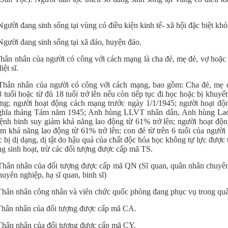
Người đang sinh sống tại vùng có điều kiện kinh tế- xã hội đặc biệt kh
Người đang sinh sống tại xã đảo, huyện đảo.
Thân nhân của người có công với cách mạng là cha đẻ, mẹ đẻ, vợ hoặc c
iệt sĩ.
 Thân nhân của người có công với cách mạng, bao gồm: Cha đẻ, mẹ đẻ
 tuổi hoặc từ đủ 18 tuổi trở lên nếu còn tiếp tục đi học hoặc bị khuyết
ợng; người hoạt động cách mạng trước ngày 1/1/1945; người hoạt đ
ghĩa tháng Tám năm 1945; Anh hùng LLVT nhân dân, Anh hùng Lao 
bệnh binh suy giảm khả năng lao động từ 61% trở lên; người hoạt độ
ảm khả năng lao động từ 61% trở lên; con đẻ từ trên 6 tuổi của người
 bị dị dạng, dị tật do hậu quả của chất độc hóa học không tự lực được
ng sinh hoạt, trừ các đối tượng được cấp mã TS.
Thân nhân của đối tượng được cấp mã QN (Sĩ quan, quân nhân chuyên n
uyên nghiệp, hạ sĩ quan, binh sĩ)
Thân nhân công nhân và viên chức quốc phòng đang phục vụ trong q
Thân nhân của đối tượng được cấp mã CA.
Thân nhân của đối tượng được cấp mã CY.