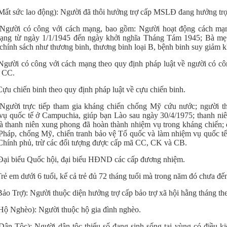
Mất sức lao động): Người đã thôi hưởng trợ cấp MSLĐ đang hưởng tr
Người có công với cách mạng, bao gồm: Người hoạt động cách mạng
ạng từ ngày 1/1/1945 đến ngày khởi nghĩa Tháng Tám 1945; Bà mẹ
chính sách như thương binh, thương binh loại B, bệnh binh suy giảm k
 Người có công với cách mạng theo quy định pháp luật về người có cô
 CC.
Cựu chiến binh theo quy định pháp luật về cựu chiến binh.
 Người trực tiếp tham gia kháng chiến chống Mỹ cứu nước; người t
vụ quốc tế ở Campuchia, giúp bạn Lào sau ngày 30/4/1975; thanh ni
à thanh niên xung phong đã hoàn thành nhiệm vụ trong kháng chiến; 
Pháp, chống Mỹ, chiến tranh bảo vệ Tổ quốc và làm nhiệm vụ quốc tế 
Chính phủ, trừ các đối tượng được cấp mã CC, CK và CB.
 Đại biểu Quốc hội, đại biểu HĐND các cấp đương nhiệm.
Trẻ em dưới 6 tuổi, kể cả trẻ đủ 72 tháng tuổi mà trong năm đó chưa đế
Bảo Trợ): Người thuộc diện hưởng trợ cấp bảo trợ xã hội hằng tháng th
Hộ Nghèo): Người thuộc hộ gia đình nghèo.
Dân Tộc): Người dân tộc thiểu số đang sinh sống tại vùng có điều ki