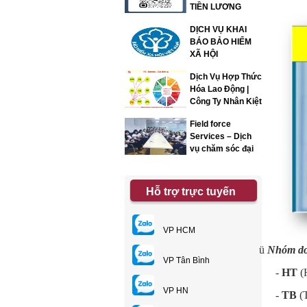
TIỀN LƯƠNG
DỊCH VỤ KHAI
BÁO BẢO HIỂM
XÃ HỘI
Dịch Vụ Hợp Thức
Hóa Lao Động |
Công Ty Nhân Kiệt
Field force
Services – Dịch
vụ chăm sóc đại
lý
Hỗ trợ trực tuyến
VP HCM
ü
Nhóm do
VP Tân Bình
-
HT
(H
VP HN
-
TB
(