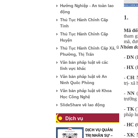
Hướng Nghiệp - An toàn lao
động
1.
Thủ Tục Hành Chính Cấp
Tỉnh
Mã đố
Thủ Tục Hành Chính Cấp
tham g
Huyện
mã, đư
ü
Nhóm do
Thủ Tục Hành Chính Cấp Xã,
Phường, Thị Trấn
-
DN
(
Văn bản pháp luật về các
-
HX
(
lĩnh vực khác
Văn bản pháp luật về An
-
CH
:
Ninh Quốc Phòng
trị- xã
Văn bản pháp luật về Khoa
-
NN
(
Học Công Nghệ
trường
SlideShare về lao động
-
TK
(
pháp lu
Dịch vụ
-
HC (
DỊCH VỤ QUẢN
-
XK
:
TRỊ NHÂN SỰ –