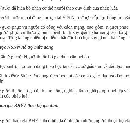
Người đã hiến bộ phận cơ thể người theo quy định của pháp luật.
Người nước ngoài đang học tập tại Việt Nam được cấp học bổng từ ng
 Người phục vụ người có công với cách mạng, bao gồm: Người phục
người phục vụ thương binh, bệnh binh suy giảm khả năng lao động t
oạt động kháng chiến bị nhiễm chất độc hoá học suy giảm khả năng lao
ợc NSNN hỗ trợ mức đóng
Cận Nghèo
)
: Người thuộc hộ gia đình cận nghèo.
ọc sinh): Học sinh đang theo học tại các cơ sở giáo dục và đào tạo th
inh viên): Sinh viên đang theo học tại các cơ sở giáo dục và đào tạ
ân.
Người thuộc hộ gia đình làm nông nghiệp, lâm nghiệp, ngư nghiệp và
h của pháp luật.
am gia BHYT theo hộ gia đình
 Người tham gia BHYT theo hộ gia đình gồm những người thuộc hộ gia