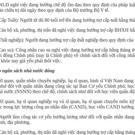
 NLĐ nghỉ việc đang hưởng chế độ ốm đau theo quy định của pháp l
n chữa trị dài ngày theo quy định của Bộ trưởng Bộ Y tế.
Cấp Tuất): Người từ đủ 80 tuổi trở lên đang hưởng trợ cấp tuất hằng th
Cán bộ xã, phường, thị trấn đã nghỉ việc đang hưởng trợ cấp BHXH hằ
Thất nghiệp): Người đang hưởng trợ cấp thất nghiệp theo quy định của 
Cao su): Công nhân cao su nghỉ việc đang hưởng trợ cấp hằng tháng 
i đồng Chính phủ (nay là Chính phủ) về chính sách đối với công nhâ
 khỏe nay già yếu phải thôi việc.
 ngân sách nhà nước đóng
 Sĩ quan, quân nhân chuyên nghiệp, hạ sĩ quan, binh sĩ Việt Nam đang tạ
như đối với quân nhân đang công tác tại Ban Cơ yếu Chính phủ; học 
hà nước (NSNN) theo chế độ, chính sách như đối với học viên quân đội
 Sĩ quan, hạ sĩ quan nghiệp vụ và sĩ quan, hạ sĩ quan chuyên môn kỹ 
ác trong lực lượng công an nhân dân (CAND), học viên CAND hưởng 
 Người làm công tác cơ yếu hưởng lương như đối với quân nhân đang c
ành, địa phương.
 Cán bộ xã, phường, thị trấn đã nghỉ việc đang hưởng trợ cấp hằng th