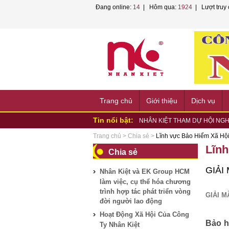
Đang online:
14
| Hôm qua:
1924
| Lượt truy 
Trang chủ
Giới thiệu
Dịch vụ
Tin nổi bật:
NHÂN KIỆT VÀ EK GROUP LÀM
NHÂN KIỆT KÝ KẾT HỢP TÁC 
Trang chủ
>
Chia sẻ
>
Lĩnh vực Bảo Hiểm Xã Hộ
NHÂN KIỆT PHỐI HỢP TỔ CHỨC
Lĩnh
Chia sẻ
NHÂN KIỆT ĐỒNG HÀNH CÙNG
HỘI...
NHÂN KIỆT ĐỒNG HÀNH HƯỞN
GIẢI
Nhân Kiệt và EK Group HCM
PHƯỜNG...
NHÂN KIỆT ĐỒNG HÀNH HỘI 
làm việc, cụ thể hóa chương
NHÂN KIỆT CHUNG TAY HỖ TR
trình hợp tác phát triển vòng
Nhân Kiệt tham gia tập huấn P
GIẢI M
đời người lao động
Nhân Kiệt và VNPT TP.HCM bắt t
NHÂN KIỆT THAM DỰ HỘI NGH
Hoạt Động Xã Hội Của Công
Bảo h
LAO...
Ty Nhân Kiệt