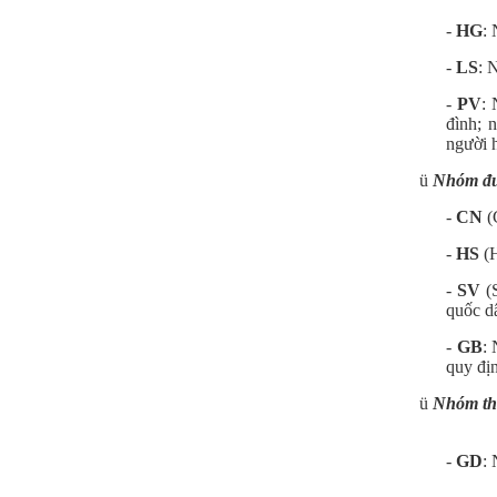
-
HG
: 
-
LS
: 
-
PV
:
đình; 
người h
ü
Nhóm đư
-
CN
(
-
HS
(H
-
SV
(S
quốc d
-
GB
: 
quy địn
ü
Nhóm th
-
GD
: