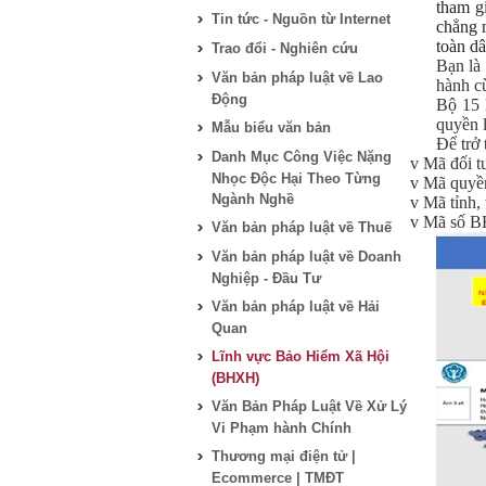
tham g
Tin tức - Nguồn từ Internet
chẳng 
toàn d
Trao đổi - Nghiên cứu
Bạn là
Văn bản pháp luật về Lao
hành 
Động
Bộ 15 
quyền 
Mẫu biểu văn bản
Để trở 
Danh Mục Công Việc Nặng
v
Mã đối t
Nhọc Độc Hại Theo Từng
v
Mã quyền
Ngành Nghề
v
Mã tỉnh,
v
Mã số 
Văn bản pháp luật về Thuế
Văn bản pháp luật về Doanh
Nghiệp - Đầu Tư
Văn bản pháp luật về Hải
Quan
Lĩnh vực Bảo Hiểm Xã Hội
(BHXH)
Văn Bản Pháp Luật Về Xử Lý
Vi Phạm hành Chính
Thương mại điện tử |
Ecommerce | TMĐT