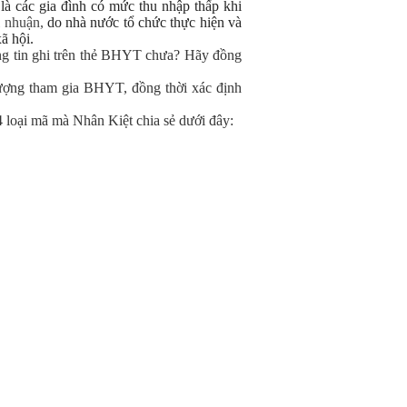
 là các gia đình có mức thu nhập thấp khi
 nhuận,
do nhà nước tổ chức thực hiện và
ã hội.
ng tin ghi trên thẻ BHYT chưa? Hãy đồng
tượng tham gia BHYT, đồng thời xác định
4 loại mã mà Nhân Kiệt chia sẻ dưới đây: