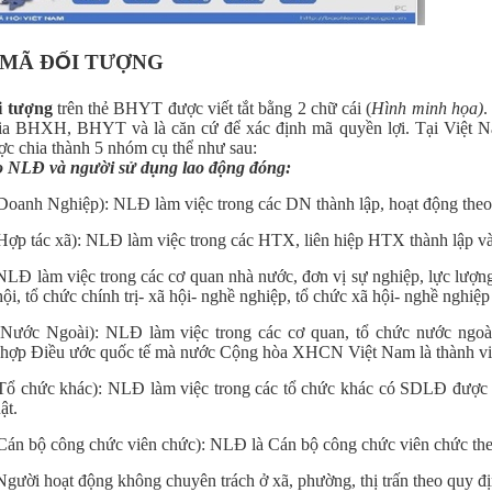
MÃ Đ
Ố
I TƯỢNG
i tượng
trên thẻ BHYT được viết tắt bằng 2 chữ cái (
Hình minh họa)
.
ia BHXH, BHYT và là căn cứ để xác định mã quyền lợi. Tại Việt 
ợc chia thành 5 nhóm cụ thể như sau:
 NLĐ và người sử dụng lao động đóng:
Doanh Nghiệp): NLĐ làm việc trong các DN thành lập, hoạt động theo
Hợp tác xã): NLĐ làm việc trong các HTX, liên hiệp HTX thành lập v
 NLĐ làm việc trong các cơ quan nhà nước, đơn vị sự nghiệp, lực lượng 
 hội, tổ chức chính trị- xã hội- nghề nghiệp, tổ chức xã hội- nghề nghiệ
Nước Ngoài): NLĐ làm việc trong các cơ quan, tổ chức nước ngoài 
 hợp Điều ước quốc tế mà nước Cộng hòa XHCN Việt Nam là thành viê
Tổ chức khác): NLĐ làm việc trong các tổ chức khác có SDLĐ được t
ật.
Cán bộ công chức viên chức): NLĐ là Cán bộ công chức viên chức t
 Người hoạt động không chuyên trách ở xã, phường, thị trấn theo quy 