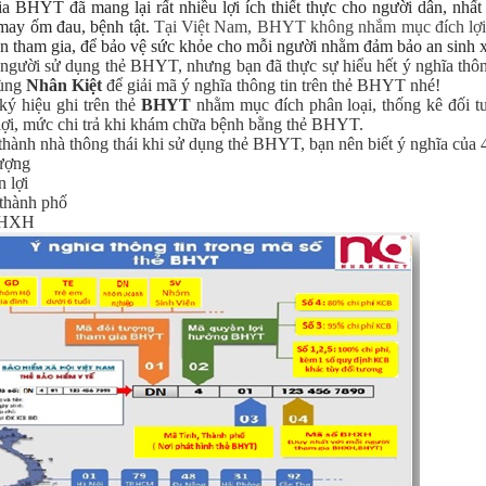
ia BHYT đã mang lại rất nhiều lợi ích thiết thực cho người dân, nhất
may ốm đau, bệnh tật.
Tại Việt Nam, BHYT không nhắm mục đích lợi
ân tham gia, để bảo vệ sức khỏe cho mỗi người nhằm đảm bảo an sinh x
 người sử dụng thẻ BHYT, nhưng bạn đã thực sự hiểu hết ý nghĩa thô
cùng
Nhân Kiệt
để giải mã ý nghĩa thông tin trên thẻ BHYT nhé!
ký hiệu ghi trên thẻ
BHYT
nhằm mục đích phân loại, thống kê đối 
lợi, mức chi trả khi khám chữa bệnh bằng thẻ BHYT.
thành nhà thông thái khi sử dụng thẻ BHYT, bạn nên biết ý nghĩa của 
ượng
 lợi
 thành phố
BHXH