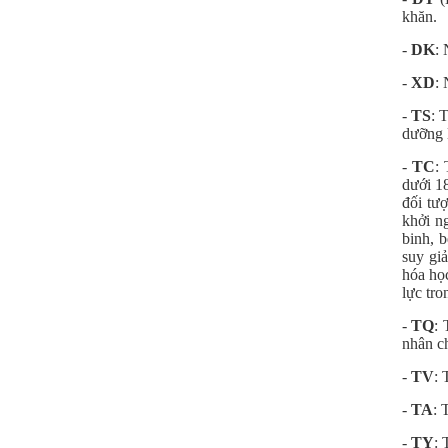
khăn.
-
DK
: 
-
XD
: 
-
TS
: 
dưỡng l
-
TC
:
dưới 18
đối tư
khởi n
binh, 
suy gi
hóa học
lực tro
-
TQ
: 
nhân ch
-
TV
: 
-
TA
: 
-
TY
: 