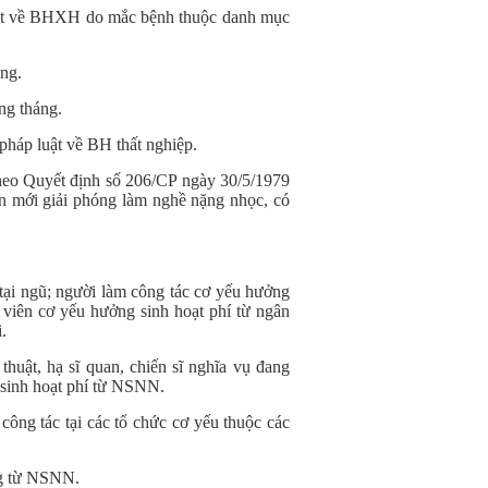
uật về BHXH do mắc bệnh thuộc danh mục
áng.
ng tháng.
pháp luật về BH thất nghiệp.
theo Quyết định số 206/CP ngày 30/5/1979
n mới giải phóng làm nghề nặng nhọc, có
i ngũ; người làm công tác cơ yếu hưởng
viên cơ yếu hưởng sinh hoạt phí từ ngân
.
thuật, hạ sĩ quan, chiến sĩ nghĩa vụ đang
sinh hoạt phí từ NSNN.
ông tác tại các tổ chức cơ yếu thuộc các
áng từ NSNN.