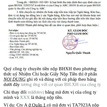
Quý công ty chuyên tiền nộp BHXH theo phương
thức uỷ Nhiệm Chi hoặc Giấy Nộp
Tiền
thì ờ phấn
NOl DUNG
ghi rõ và đúng với cú pháp theo bảng
dưới đây
tương ứng với cơ quan BH.XH cua công ty
Chi thay đổi
mãđơnvị
bằng mã đơn vị của công ty
mình và
XXX
là tháng nộp tiền.
Ví dụ: Cty A
ở Quận 1
có mã đơn vị TA7923A nộp