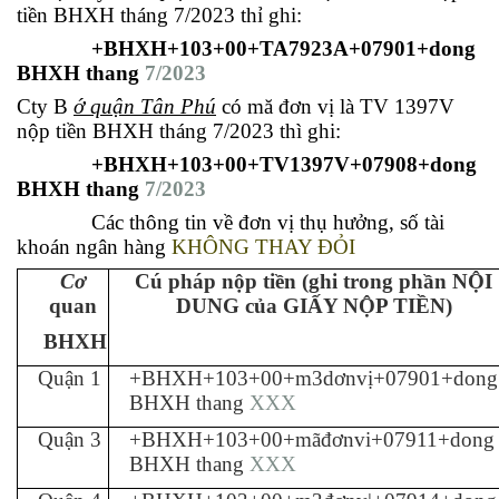
tiền BHXH tháng 7/2023 thỉ ghi:
+BHXH+103+00+TA7923A+07901+dong
BHXH thang
7/2023
Cty B
ớ quận Tân Phú
có mă đơn vị là
TV
1397V
nộp tiền BHXH tháng 7/2023 thì ghi:
+BHXH+103+00+TV1397V+07908+dong
BHXH thang
7/2023
Các thông tin về đơn vị thụ hưởng, số tài
khoán ngân hàng
KHÔNG THAY ĐỎI
Cơ
Cú pháp nộp tiền (ghi trong phần NỘI
quan
DUNG của GIẤY NỘP TIỀN)
BHXH
Quận 1
+BHXH+103+00+m3dơnvị+07901+dong
BHXH thang
XXX
Quận 3
+BHXH+103+00+mãđơnvi+07911+dong
BHXH tha
ng
XXX