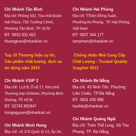
Chi Nhánh Tân Bình
Chi Nhánh Hải Phòng
Địa chỉ:
Phòng 502, Tòa nhà Đoàn
Địa chỉ:
TThôn Đồng Xuân,
Hải Plaza, 756 Trường Chinh,
Phường An Phong, TP. Hải Phòng,
Phường Tân Bình, TP. HCM
Việt Nam
ĐT: 0933 831 663
ĐT: 0937 344 177
thuongtran@nhankiet.vn
tampham@nhankiet.vn
Top 10 Thương hiệu uy tín,
Chứng nhận Nhà Cung Cấp
Sản phẩm chất lượng, dịch vụ
Chất Lượng - Trusted Quality
tin dùng năm 2014
Supplier 2013
Chi Nhánh VSIP 2
Chi Nhánh Đà Nẵng
Điạ chỉ:
Điạ chỉ: 43 Ninh Tốn, Phường
LLô B, Ô số 17, Khu phố
Liên Chiểu, TP.Đà Nẵng
Thương mại Unitown, Phường Bình
ĐT: 0931 430 898
Dương, TP. HCM
ĐT: 02743 803447
hanhle@nhankiet.vn
trungnguyen@nhankiet.vn
Chi Nhánh Quảng Ngãi
Chi Nhánh Minh Hưng
Điạ chỉ: Thôn Thế Long, Xã Thọ
Điạ chỉ:
Phong, TP. Đà Nẵng,
số 370 Quốc lộ 13, Ấp 3A,