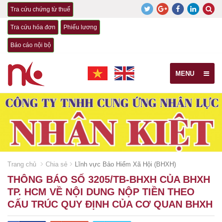
Tra cứu chứng từ thuế
Tra cứu hóa đơn
Phiếu lương
Báo cáo nội bộ
MENU
Trang chủ
Chia sẻ
Lĩnh vực Bảo Hiểm Xã Hội (BHXH)
THÔNG BÁO SỐ 3205/TB-BHXH CỦA BHXH
TP. HCM VỀ NỘI DUNG NỘP TIỀN THEO
CẤU TRÚC QUY ĐỊNH CỦA CƠ QUAN BHXH