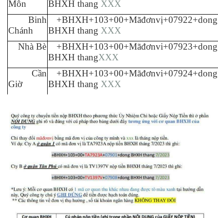
Môn
BHXH thang
XXX
Binh
+BHXH+103+00+Mãđơnvị+07922+dong
Chánh
BHXH thang
XXX
Nhà Bè
+BHXH+103+00+Mãđơnv
i
+07923+dong
BHXH thang
XXX
Cần
+BHXH+103+00+Mãđơnv
i
+07924+dong
Giờ
BHXH thang
XXX