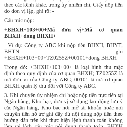
theo các kênh khác, trong ủy nhiệm chi, Giấy nộp tiền
do đơn vị lập, ghi rõ: -
Cấu trúc nộp:
+BHXH+103+00+Mã đơn vị+Mã cơ quan
BHXH+dong BHXH+
-
Ví dụ: Công ty ABC khi nộp tiền BHXH, BHYT,
BHTN ghi
+BHXH+103+00+TZ0255Z+00101+dong BHXH
Trong đó: +BHXH+103+00+ là loại hình thu mặc
định theo quy định của cơ quan BHXH; TZ0255Z là
mã đơn vị của Công ty ABC; 00101 là mã cơ quan
BHXH quản lý thu đối với Công ty ABC.
3. Khi chuyển ủy nhiệm chi hoặc nộp tiền trực tiếp tại
Ngân hàng, Kho bạc, đơn vị sử dụng lao động lưu ý
các Ngân hàng, Kho bạc nơi mở tài khoản hoặc nơi
chuyển tiền hỗ trợ ghi đầy đủ nội dung nộp tiền theo
hướng dẫn trên khi thực hiện lệnh thanh toán không
làm sai lệch cấu trúc nội dung thanh toán. BHXH