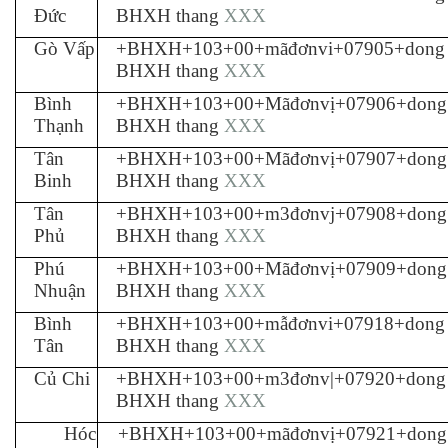
Đức
BHXH thang
XXX
Gò Vấp
+BHXH+103+00+mãđơnvi+07905+dong
BHXH thang
XXX
Bình
+BHXH+103+00+Mãđơnvị+07906+dong
Thạnh
BHXH thang
XXX
Tân
+BHXH+103+00+Mãđơnvị+07907+dong
Binh
BHXH thang
XXX
Tân
+BHXH+103+00+m3đơnvj+07908+dong
Phủ
BHXH thang
XXX
Phú
+BHXH+103+00+Mãđơnvị+07909+dong
Nhuận
BHXH thang
XXX
Bình
+BHXH+103+00+mẫđơnvi+07918+dong
Tân
BHXH thang
XXX
Củ Chi
+BHXH+103+00+m3đơnv|+07920+dong
BHXH thang
XXX
Hóc
+BHXH+103+00+mãđơnvị+07921+dong