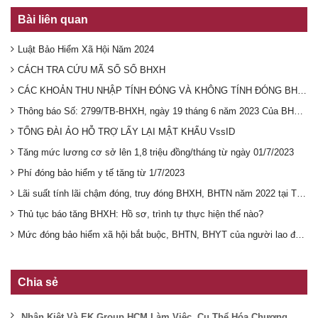
Bài liên quan
Luật Bảo Hiểm Xã Hội Năm 2024
CÁCH TRA CỨU MÃ SỐ SỔ BHXH
CÁC KHOẢN THU NHẬP TÍNH ĐÓNG VÀ KHÔNG TÍNH ĐÓNG BHXH BẮT BUỘC 2023
Thông báo Số: 2799/TB-BHXH, ngày 19 tháng 6 năm 2023 Của BHXH Thành phố Hà Nội
TỔNG ĐÀI ẢO HỖ TRỢ LẤY LẠI MẬT KHẨU VssID
Tăng mức lương cơ sở lên 1,8 triệu đồng/tháng từ ngày 01/7/2023
Phí đóng bảo hiểm y tế tăng từ 1/7/2023
Lãi suất tính lãi chậm đóng, truy đóng BHXH, BHTN năm 2022 tại TP.HCM
Thủ tục báo tăng BHXH: Hồ sơ, trình tự thực hiện thế nào?
Mức đóng bảo hiểm xã hội bắt buộc, BHTN, BHYT của người lao động từ ngày 01/10/2022
Chia sẻ
Nhân Kiệt Và EK Group HCM Làm Việc, Cụ Thể Hóa Chương