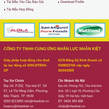
Tải Mẫu Yêu Cầu Báo Giá
Download Profile
Tải Mẫu Hợp Đồng
CÔNG TY TNHH CUNG ỨNG NHÂN LỰC NHÂN KIỆT
Giấy phép hoạt động cho thuê
GCN Đăng Ký Kinh Doanh số
lại lao động số 029/LĐTBXH-
0308022768 cấp ngày
GP
02/04/2009
Trụ Sở Chính
Chi Nhánh Hà Nội
Điạ chỉ: P.202, Tòa nhà 57, Số
Địa chỉ:
Phòng 701, Tòa nhà Kim
57, Lê Thị Hồng Gấm, Phường
Ánh, Số 1 ngõ 78, Phường Cầu
Bến Thành, TP. HCM
Giấy, TP. Hà Nội, Việt Nam
0283 8213955
info@nhankiet.vn
ĐT: 0934 393 668
hoanvu@nhankiet.vn
chido@nhankiet.vn