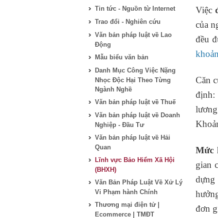
Tin tức - Nguồn từ Internet
Việc
Trao đổi - Nghiên cứu
của n
Văn bản pháp luật về Lao
đều đ
Động
khoản
Mẫu biểu văn bản
Danh Mục Công Việc Nặng
Căn c
Nhọc Độc Hại Theo Từng
Ngành Nghề
định:
Văn bản pháp luật về Thuế
lương
Văn bản pháp luật về Doanh
Khoản
Nghiệp - Đầu Tư
Văn bản pháp luật về Hải
Quan
Mức 
Lĩnh vực Bảo Hiểm Xã Hội
gian 
(BHXH)
dựng 
Văn Bản Pháp Luật Về Xử Lý
Vi Phạm hành Chính
hưởng
Thương mại điện tử |
đơn g
Ecommerce | TMĐT