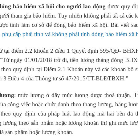
đóng bảo hiểm xã hội cho người lao động
được quy địn
gười tham gia bảo hiểm. Tuy nhiên không phải tất cả các 
ược tính làm cơ sở để đóng bảo hiểm xã hội. Bài viết sa
 phụ cấp phải tính và không phải tính đóng bảo hiểm xã 
ứ tại điểm 2.2 khoản 2 điều 1 Quyết định 595/QĐ- BHX
 "
Từ ngày 01/01/2018 trở đi, tiền lương tháng đóng BHX
 theo quy định tại Điểm 2.1 Khoản này và các khoản bổ s
 3 Điều 4 của Thông tư số 47/2015/TT-BLĐTBXH.”
lương
: mức lương ở đây mức lương được thoả thuận. Tứ
của công việc hoặc chức danh theo thang lương, bảng lư
theo quy định của pháp luật lao động mà hai bên đã t
 lương theo sản phẩm hoặc lương khoán thì ghi mức lươn
iá sản phẩm hoặc lương khoán.