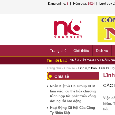
Đang online:
8
| Hôm qua:
1924
| Lượt truy c
Trang chủ
Giới thiệu
Dịch vụ
Tin nổi bật:
NHÂN KIỆT VÀ EK GROUP LÀM
NHÂN KIỆT KÝ KẾT HỢP TÁC 
Trang chủ
>
Chia sẻ
>
Lĩnh vực Bảo Hiểm Xã Hộ
NHÂN KIỆT PHỐI HỢP TỔ CHỨC
Lĩnh
Chia sẻ
NHÂN KIỆT ĐỒNG HÀNH CÙNG
HỘI...
NHÂN KIỆT ĐỒNG HÀNH HƯỞN
CÁC 
Nhân Kiệt và EK Group HCM
PHƯỜNG...
NHÂN KIỆT ĐỒNG HÀNH HỘI 
làm việc, cụ thể hóa chương
NHÂN KIỆT CHUNG TAY HỖ TR
trình hợp tác phát triển vòng
Nhân Kiệt tham gia tập huấn P
Việc đ
đời người lao động
Nhân Kiệt và VNPT TP.HCM bắt t
hiểm. 
NHÂN KIỆT THAM DỰ HỘI NGH
Hoạt Động Xã Hội Của Công
hội.
LAO...
Ty Nhân Kiệt