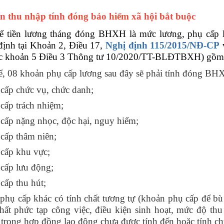
 thu nhập tính đóng bảo hiểm xã hội bắt buộc
ể tiền lương tháng đóng BHXH là mức lương, phụ cấp 
định tại Khoản 2, Điều 17,
Nghị định 115/2015/NĐ-CP
v
c khoản 5 Điều 3 Thông tư 10/2020/TT-BLĐTBXH) gồm
ể, 08 khoản phụ cấp lương sau đây sẽ phải tính đóng BH
 cấp chức vụ, chức danh;
 cấp trách nhiệm;
 cấp nặng nhọc, độc hại, nguy hiểm;
 cấp thâm niên;
 cấp khu vực;
 cấp lưu động;
cấp thu hút;
 phụ cấp khác có tính chất tương tự (khoản phụ cấp để bù
chất phức tạp công việc, điều kiện sinh hoạt, mức độ t
 trong hợp đồng lao động chưa được tính đến hoặc tính ch