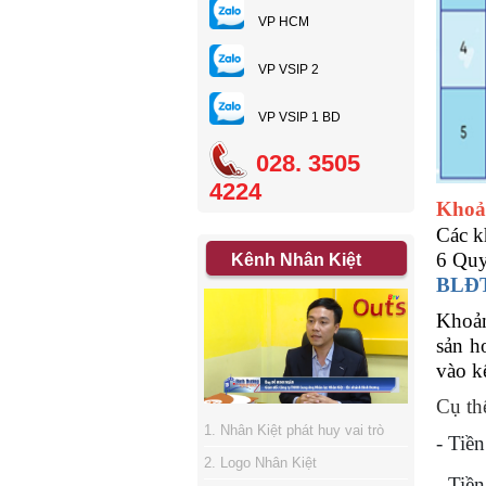
VP HCM
VP VSIP 2
VP VSIP 1 BD
028. 3505
4224
Khoản
Các k
6 Quy
Kênh Nhân Kiệt
BLĐ
Khoản
sản h
vào k
Cụ th
1. Nhân Kiệt phát huy vai trò
- Tiề
sàn giao dịch việc làm
2. Logo Nhân Kiệt
- Tiền