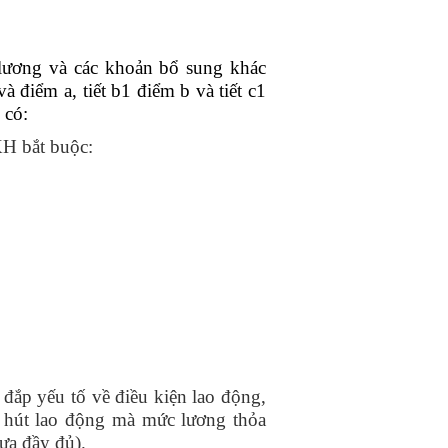
lương và các khoản bổ sung khác
à điểm a, tiết b1 điểm b và tiết c1
 có:
XH bắt buộc:
 đắp yếu tố về điều kiện lao động,
hu hút lao động mà mức lương thỏa
ưa đầy đủ).