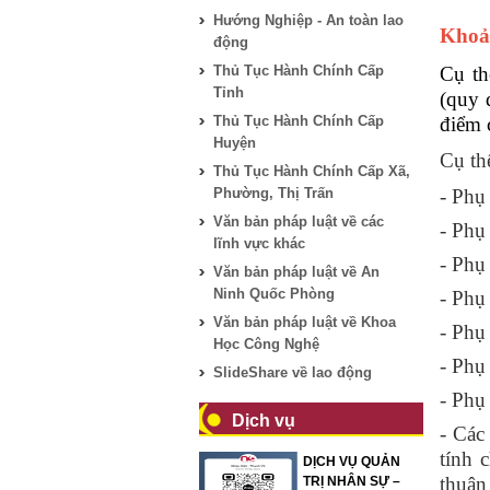
Hướng Nghiệp - An toàn lao
Khoản
động
Thủ Tục Hành Chính Cấp
Cụ th
Tỉnh
(quy 
Thủ Tục Hành Chính Cấp
điểm 
Huyện
Cụ th
Thủ Tục Hành Chính Cấp Xã,
Phường, Thị Trấn
- Phụ
Văn bản pháp luật về các
- Phụ
lĩnh vực khác
- Phụ
Văn bản pháp luật về An
Ninh Quốc Phòng
- Phụ
Văn bản pháp luật về Khoa
- Phụ
Học Công Nghệ
- Phụ
SlideShare về lao động
- Phụ 
Dịch vụ
- Các
tính 
DỊCH VỤ QUẢN
thuận
TRỊ NHÂN SỰ –