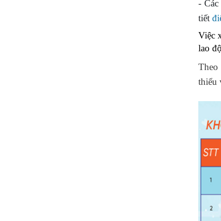
- Các
tiết
đ
Việc 
lao đ
Theo
thiểu