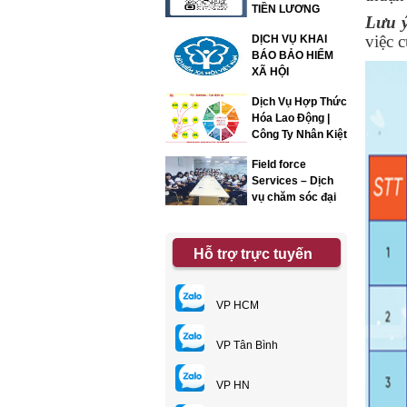
TIỀN LƯƠNG
Lưu ý
việc 
DỊCH VỤ KHAI
BÁO BẢO HIỂM
XÃ HỘI
Dịch Vụ Hợp Thức
Hóa Lao Động |
Công Ty Nhân Kiệt
Field force
Services – Dịch
vụ chăm sóc đại
lý
Hỗ trợ trực tuyến
VP HCM
VP Tân Bình
VP HN