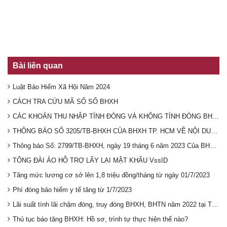
Bài liên quan
Luật Bảo Hiểm Xã Hội Năm 2024
CÁCH TRA CỨU MÃ SỐ SỔ BHXH
CÁC KHOẢN THU NHẬP TÍNH ĐÓNG VÀ KHÔNG TÍNH ĐÓNG BHXH BẮT BUỘC 2023
THÔNG BÁO SỐ 3205/TB-BHXH CỦA BHXH TP. HCM VỀ NỘI DUNG NỘP TIỀN THEO CẤU TRÚC QUY ĐỊNH CỦA CƠ QUAN BHXH
Thông báo Số: 2799/TB-BHXH, ngày 19 tháng 6 năm 2023 Của BHXH Thành phố Hà Nội
TỔNG ĐÀI ẢO HỖ TRỢ LẤY LẠI MẬT KHẨU VssID
Tăng mức lương cơ sở lên 1,8 triệu đồng/tháng từ ngày 01/7/2023
Phí đóng bảo hiểm y tế tăng từ 1/7/2023
Lãi suất tính lãi chậm đóng, truy đóng BHXH, BHTN năm 2022 tại TP.HCM
Thủ tục báo tăng BHXH: Hồ sơ, trình tự thực hiện thế nào?