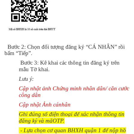
Bước 2: Chọn đối tượng đăng ký “CÁ NHÂN” rồi
bấm “Tiếp”.
Bước 3: Kê khai các thông tin đăng ký trên
mẫu Tờ khai.
Lưu ý:
Cập nhật ảnh Chứng minh nhân dân/ căn cước
công dân
Cập nhật Ảnh cánhân
Ghi đúng số điện thoại để xác nhận thông tin
đăng ký và mãOTP.
- Lựa chọn cơ quan BHXH quận 1 để nộp hồ